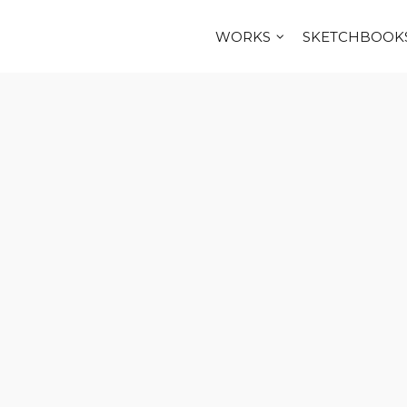
WORKS
SKETCHBOOK